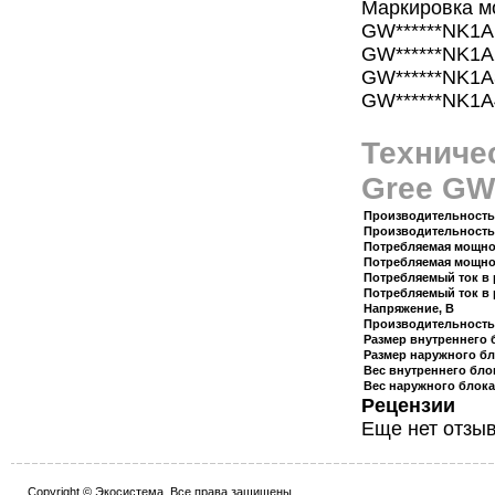
Маркировка м
GW******NK1A
GW******NK1А
GW******NK1А
GW******NK1А
Техниче
Gree G
Производительность
Производительность 
Потребляемая мощнос
Потребляемая мощнос
Потребляемый ток в 
Потребляемый ток в 
Напряжение, В
Производительность 
Размер внутреннего 
Размер наружного бл
Вес внутреннего блок
Вес наружного блока,
Рецензии
Еще нет отзыв
Copyright © Экосистема. Все права защищены.