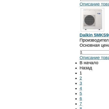
Описание тов
Daikin 5MKS9
Производитель
Основная цен
Описание тов
В начало
Назад
1
2
3
4
5
6
7
8